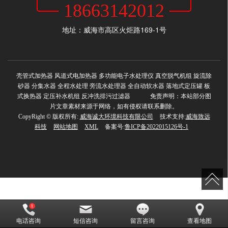
18663142012
地址：威海市高区火炬路169-1号
壳管式加热器 风道式电加热器 多功能电子水处理仪 真空脱气机组 旋流除
砂器 分集水器 全程水处理 旁流水处理器 全自动软水器 落地式定压罐 板
式换热器 定压补水机组 反冲洗排污过滤器 免责声明：本站部分图
片文章素材来源于网络，如有侵权请联系删除。
CopyRight © 版权所有:
威海诚大环境科技有限公司
技术支持:
威海致远
科技
网站地图
XML
备案号:
鲁ICP备2022015126号-1
电话咨询
短信咨询
留言咨询
查看地图